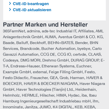
CVE-ID beantragen
CVE-ID aktualisieren
Partner Marken und Hersteller
365FarmNet, admins, ads-tec Industrial IT, Affiliates, AML
Anlagentechnik GmbH, AUMA, Aventus GmbH & CO. KG,
Baade, Balluff, Beckhoff, BEHN+BATES, Bender, BHN
Services, Brandcode, Bucher Automation, byebye, Carlo
Gavazzi Automation, CCG DE, CCG IO, certvde, CLAAS,
Codesys, DMG MORI, Drehmo GmbH, DURAG GROUP, E-
T-A, Endress+Hauser, Etherwan Systems, Euchner,
Example GmbH, external, Feige Filling GmbH, Festo,
Festo Didactic, Frauscher, GEA, Grob, Harman, HAVER &
BOECKER, HAVER & BOECKER NIAGARA, Haver Niagara
GmbH, Haver Technologies (Tianjin) Ltd., Heidenhain,
Helmholz, HERMLE, Hilscher, HIMA, Hydac, iba, Ibau
Hamburg Ingenieurgesellschaft Industriebau mbH, ifm,
Innominate, Janitza, JUMO, K4 DIGITAL, KEB, KEBA,