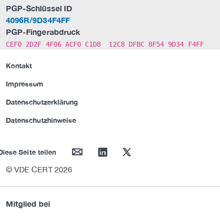
PGP-Schlüssel ID
4096R/9D34F4FF
PGP-Fingerabdruck
CEF0 2D2F 4F06 ACF0 C1D8 12C8 DFBC 8F54 9D34 F4FF
Kontakt
Impressum
Datenschutzerklärung
Datenschutzhinweise
mail
linkedin
twitter
Diese Seite teilen
© VDE CERT 2026
Mitglied bei